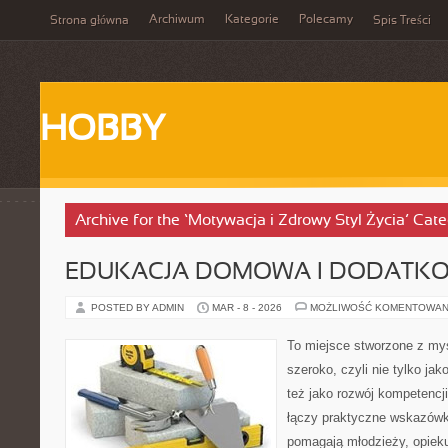
Archiwum
Kategorie
Polecamy
Strona główna
Spis Treści
HOBBY
Archive for the ‘Motywacja i Zdrowy Styl Życia’ Cat
EDUKACJA DOMOWA I DODATKO
POSTED BY ADMIN
MAR - 8 - 2026
MOŻLIWOŚĆ KOMENTOWAN
To miejsce stworzone z myś
szeroko, czyli nie tylko jak
też jako rozwój kompetencj
łączy praktyczne wskazówki
pomagają młodzieży, opi