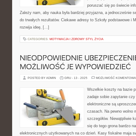
poruszać się po świecie in
Zależy nam, aby nauka była bardziej przyjazna, a jednocześnie s
do trwałych rezultatów. Ciekawe adresy to Szkoły podstawowe i M
rozwija ideę, […]
CATEGORIES:
MOTYWACJA I ZDROWY STYL ŻYCIA
NIEODPOWIEDNIE UBEZPIECZENI
MOŻLIWOŚĆ JE WYPOWIEDZIEĆ
POSTED BY ADMIN
GRU - 13 - 2025
MOŻLIWOŚĆ KOMENTOWA
Wszelkie koszty na bazie 
zadaje sobie zapytanie czy
elektroniczne są uproszc
czasach. Na pewno wolno m
szczegółów. Niewątpliwie ka
się do tego grona bardzo n
elektronicznych użytkowanych na co dzień. Kasy fiskalne maja s