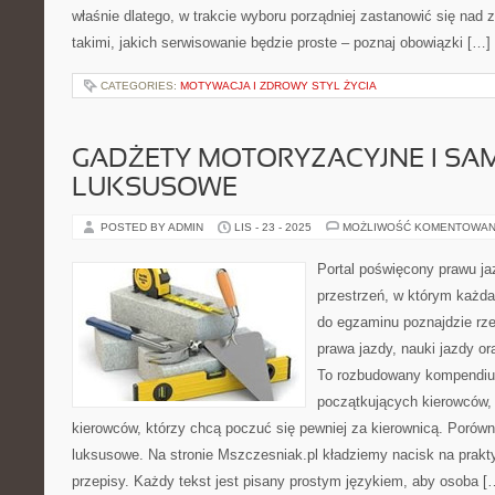
właśnie dlatego, w trakcie wyboru porządniej zastanowić się nad
takimi, jakich serwisowanie będzie proste – poznaj obowiązki […]
CATEGORIES:
MOTYWACJA I ZDROWY STYL ŻYCIA
GADŻETY MOTORYZACYJNE I S
LUKSUSOWE
POSTED BY ADMIN
LIS - 23 - 2025
MOŻLIWOŚĆ KOMENTOWAN
Portal poświęcony prawu ja
przestrzeń, w którym każda
do egzaminu poznajdzie rze
prawa jazdy, nauki jazdy 
To rozbudowany kompendiu
początkujących kierowców, 
kierowców, którzy chcą poczuć się pewniej za kierownicą. Porów
luksusowe. Na stronie Mszczesniak.pl kładziemy nacisk na praktyk
przepisy. Każdy tekst jest pisany prostym językiem, aby osoba [