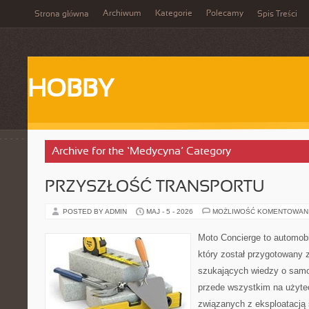
Archiwum
Kategorie
Polecamy
Strona główna
Spis Treści
HOBBY
Archive for the ‘Medycyna’ Category
PRZYSZŁOŚĆ TRANSPORTU
POSTED BY ADMIN
MAJ - 5 - 2026
MOŻLIWOŚĆ KOMENTOWAN
Moto Concierge to automobi
który został przygotowany 
szukających wiedzy o samo
przede wszystkim na użyte
związanych z eksploatacj