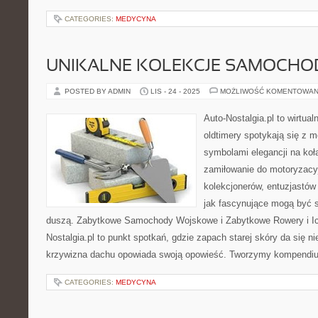
CATEGORIES:
MEDYCYNA
UNIKALNE KOLEKCJE SAMOCH
POSTED BY ADMIN
LIS - 24 - 2025
MOŻLIWOŚĆ KOMENTOWAN
Auto-Nostalgia.pl to wirtua
oldtimery spotykają się z m
symbolami elegancji na koła
zamiłowanie do motoryzacyjn
kolekcjonerów, entuzjastów
jak fascynujące mogą być
duszą. Zabytkowe Samochody Wojskowe i Zabytkowe Rowery i Ich
Nostalgia.pl to punkt spotkań, gdzie zapach starej skóry da się n
krzywizna dachu opowiada swoją opowieść. Tworzymy kompendi
CATEGORIES:
MEDYCYNA