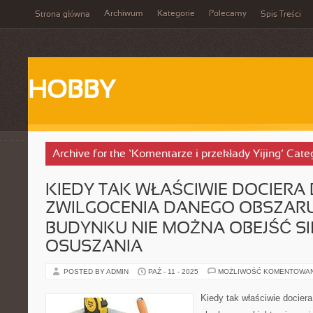
Archiwum
Kategorie
Polecamy
Strona główna
Spis Treści
HOBBY
Archive for the ‘Komentarze i przekłady Yijing’ Cate
KIEDY TAK WŁAŚCIWIE DOCIERA
ZWILGOCENIA DANEGO OBSZAR
BUDYNKU NIE MOŻNA OBEJŚĆ SI
OSUSZANIA
POSTED BY ADMIN
PAŹ - 11 - 2025
MOŻLIWOŚĆ KOMENTOWA
Kiedy tak właściwie docier