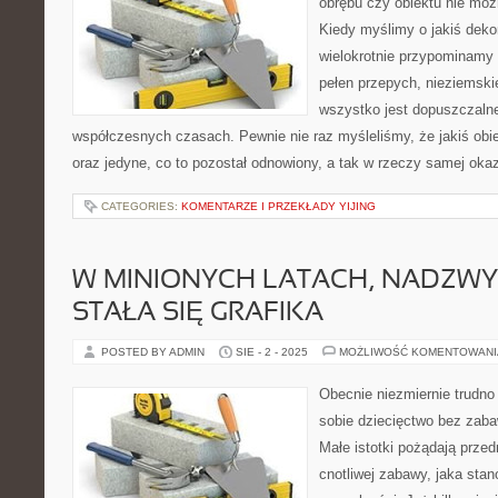
obrębu czy obiektu nie moż
Kiedy myślimy o jakiś dek
wielokrotnie przypominamy 
pełen przepych, nieziemski
wszystko jest dopuszczalne
współczesnych czasach. Pewnie nie raz myśleliśmy, że jakiś obiek
oraz jedyne, co to pozostał odnowiony, a tak w rzeczy samej oka
CATEGORIES:
KOMENTARZE I PRZEKŁADY YIJING
W MINIONYCH LATACH, NADZWY
STAŁA SIĘ GRAFIKA
POSTED BY ADMIN
SIE - 2 - 2025
MOŻLIWOŚĆ KOMENTOWAN
Obecnie niezmiernie trudno
sobie dziecięctwo bez zaba
Małe istotki pożądają prze
cnotliwej zabawy, jaka stan