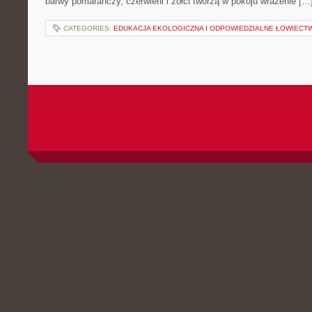
barwy pomarańczy, czerwieni i żółci tworzą w pokoju wrażenie […
CATEGORIES:
EDUKACJA EKOLOGICZNA I ODPOWIEDZIALNE ŁOWIECT