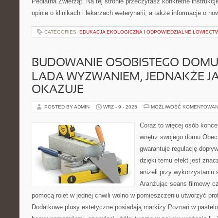
Pediatria Zwierząt. Na tej stronie przeczytasz konkretne instrukcj
opinie o klinikach i lekarzach weterynarii, a także informacje o n
CATEGORIES:
EDUKACJA EKOLOGICZNA I ODPOWIEDZIALNE ŁOWIECT
BUDOWANIE OSOBISTEGO DOMU 
LADA WYZWANIEM, JEDNAKŻE JA
OKAZUJE
POSTED BY ADMIN
WRZ - 9 - 2025
MOŻLIWOŚĆ KOMENTOWAN
Coraz to więcej osób koncen
wnętrz swojego domu Obecn
gwarantuje regulację dopływ
dzięki temu efekt jest znac
aniżeli przy wykorzystaniu
Aranżując seans filmowy cz
pomocą rolet w jednej chwili wolno w pomieszczeniu utworzyć prof
Dodatkowe plusy estetyczne posiadają markizy Poznań w pastel