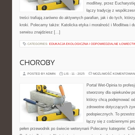
modlitwy, przez Eucharysti
łączy tradycję z współcze
treści trafiają zarówno do aktywnych parafian, jak i do tych, którz
kroki. Polecamy także: Katolicka etyka i moralność i Modlitwa i
serwisu znajdziesz […]
CATEGORIES:
EDUKACJA EKOLOGICZNA I ODPOWIEDZIALNE ŁOWIECT
CHOROBY
POSTED BY ADMIN
LIS - 11 - 2025
MOŻLIWOŚĆ KOMENTOWAN
Portal Wet-Opinia to profe
stworzony dla opiekunów psó
którzy chcą podejmować od
zdrowotne dotyczących żyw
podopiecznych. To przestrze
łączy się z codziennymi pr
pełen przewodnik po świecie weterynarii Polecamy kategorie: Ciek