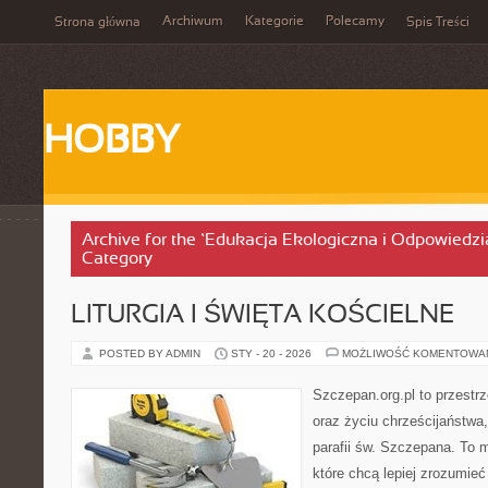
Archiwum
Kategorie
Polecamy
Strona główna
Spis Treści
HOBBY
Archive for the ‘Edukacja Ekologiczna i Odpowiedz
Category
LITURGIA I ŚWIĘTA KOŚCIELNE
POSTED BY ADMIN
STY - 20 - 2026
MOŻLIWOŚĆ KOMENTOWA
Szczepan.org.pl to przest
oraz życiu chrześcijaństwa
parafii św. Szczepana. To m
które chcą lepiej zrozumieć