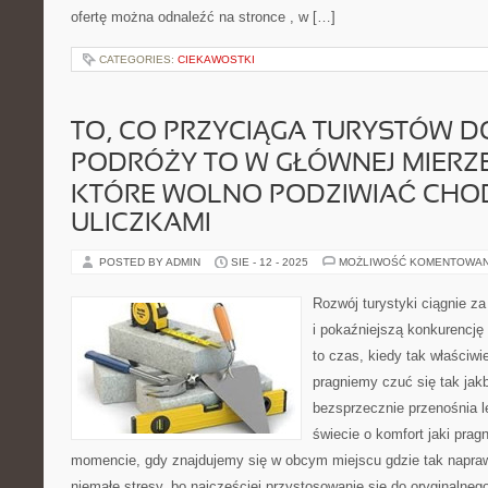
ofertę można odnaleźć na stronce , w […]
CATEGORIES:
CIEKAWOSTKI
TO, CO PRZYCIĄGA TURYSTÓW D
PODRÓŻY TO W GŁÓWNEJ MIERZE
KTÓRE WOLNO PODZIWIAĆ CHO
ULICZKAMI
POSTED BY ADMIN
SIE - 12 - 2025
MOŻLIWOŚĆ KOMENTOWA
Rozwój turystyki ciągnie za
i pokaźniejszą konkurencję
to czas, kiedy tak właściwi
pragniemy czuć się tak jak
bezsprzecznie przenośnia l
świecie o komfort jaki pra
momencie, gdy znajdujemy się w obcym miejscu gdzie tak napra
niemałe stresy, bo najczęściej przystosowanie się do oryginalne