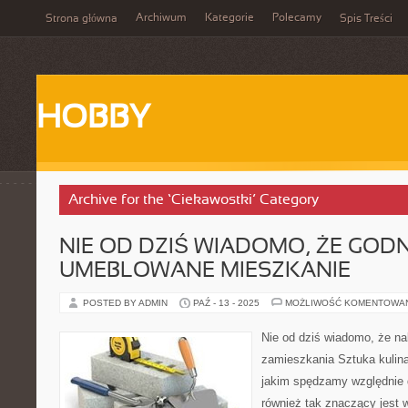
Archiwum
Kategorie
Polecamy
Strona główna
Spis Treści
HOBBY
Archive for the ‘Ciekawostki’ Category
NIE OD DZIŚ WIADOMO, ŻE GODN
UMEBLOWANE MIESZKANIE
POSTED BY ADMIN
PAŹ - 13 - 2025
MOŻLIWOŚĆ KOMENTOWA
Nie od dziś wiadomo, że n
zamieszkania Sztuka kulin
jakim spędzamy względnie
również tak znaczący jest 