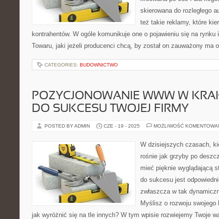
skierowana do rozległego a
też takie reklamy, które ki
kontrahentów. W ogóle komunikuje one o pojawieniu się na rynku 
Towaru, jaki jeżeli producenci chcą, by został on zauważony ma
CATEGORIES:
BUDOWNICTWO
POZYCJONOWANIE WWW W KRAK
DO SUKCESU TWOJEJ FIRMY
POSTED BY ADMIN
CZE - 19 - 2025
MOŻLIWOŚĆ KOMENTOWA
W dzisiejszych czasach, ki
rośnie jak grzyby po deszcz
mieć pięknie wyglądającą s
do sukcesu jest odpowiedn
zwłaszcza w tak dynamiczn
Myślisz o rozwoju swojego 
jak wyróżnić się na tle innych? W tym wpisie rozwiejemy Twoje w