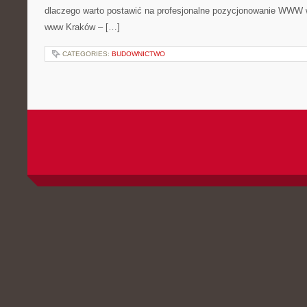
dlaczego warto postawić na profesjonalne pozycjonowanie WWW
www Kraków – […]
CATEGORIES:
BUDOWNICTWO