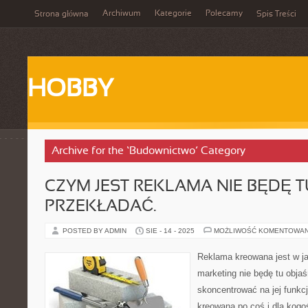
Archiwum
Kategorie
Polecamy
Strona główna
Spis Treści
HOBBY
Archive for the ‘Budownictwo’ Category
CZYM JEST REKLAMA NIE BĘDĘ T
PRZEKŁADAĆ.
POSTED BY ADMIN
SIE - 14 - 2025
MOŻLIWOŚĆ KOMENTOWA
Reklama kreowana jest w j
marketing nie będę tu objaśn
skoncentrować na jej funkc
kreowana po coś i dla kogo