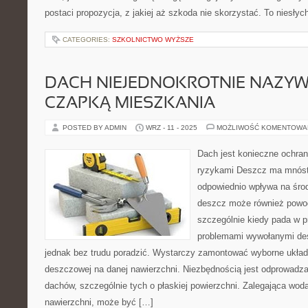
postaci propozycja, z jakiej aż szkoda nie skorzystać. To niesłyc
CATEGORIES:
SZKOLNICTWO WYŻSZE
DACH NIEJEDNOKROTNIE NAZYW
CZAPKĄ MIESZKANIA
POSTED BY ADMIN
WRZ - 11 - 2025
MOŻLIWOŚĆ KOMENTOWA
Dach jest konieczne ochran
ryzykami Deszcz ma mnóst
odpowiednio wpływa na śro
deszcz może również powo
szczególnie kiedy pada w p
problemami wywołanymi de
jednak bez trudu poradzić. Wystarczy zamontować wyborne ukła
deszczowej na danej nawierzchni. Niezbędnością jest odprowadz
dachów, szczególnie tych o płaskiej powierzchni. Zalegająca wod
nawierzchni, może być […]