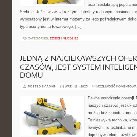
oraz niesłabnącą popularno
Srebrne. Jeżeli w związku z tym jesteśmy radosnymi posiadaczam
wyposażony jest w Internet możemy za jego pośrednictwem dok
typu asortymentu towarowego, […]
CATEGORIES:
DZIECI I MŁODZIEŻ
JEDNĄ Z NAJCIEKAWSZYCH OFE
CZASÓW, JEST SYSTEM INTELIG
DOMU
POSTED BY ADMIN
WRZ - 11 - 2025
MOŻLIWOŚĆ KOMENTOWA
Pewne ogrodzenie posesji J
naszych czasów, jest układ 
można bez kłopotu zamont
To niezwykła technika, któr
równych. To technika na mi
daje obywatelom i użytkow