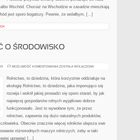
d albo Wschód. Chociaż na Wschodzie w zasadzie mieszkają
achód jest sporo bogatszy. Pewnie, że wolałbym, […]
YCH
Ć O ŚRODOWISKO
JAK
025
MOŻLIWOŚĆ KOMENTOWANIA
ZOSTAŁA WYŁĄCZONA
MOŻNA
DBAĆ
O
Rolnictwo, to dziedzina, która korzystnie oddziałuje na
ŚRODOWISKO
NATURALNE?
ekologię Rolnictwo, to dziedzina, jaka imponująco się
rozwija i wokół jakiej prowadzi się sporo starań, by jak
najwięcej gospodarstw rolnych wyjątkowo dobrze
funkcjonowało. Jest to wywołane tym, że przez
rolnictwo, zapewnia się dużo naturalnych produktów,
e człowieka. Obecnie znacznie więcej rolników ulepsza swe
owanie różnorodnych maszyn rolniczych, żeby w taki
epiej uprawiać […]