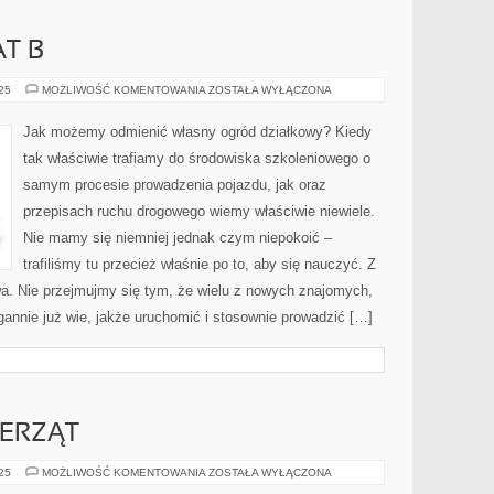
T B
PRAWO
025
MOŻLIWOŚĆ KOMENTOWANIA
ZOSTAŁA WYŁĄCZONA
JAZDY
KAT
B
Jak możemy odmienić własny ogród działkowy? Kiedy
tak właściwie trafiamy do środowiska szkoleniowego o
samym procesie prowadzenia pojazdu, jak oraz
przepisach ruchu drogowego wiemy właściwie niewiele.
Nie mamy się niemniej jednak czym niepokoić –
trafiliśmy tu przecież właśnie po to, aby się nauczyć. Z
a. Nie przejmujmy się tym, że wielu z nowych znajomych,
annie już wie, jakże uruchomić i stosownie prowadzić […]
IERZĄT
SZKOŁA
025
MOŻLIWOŚĆ KOMENTOWANIA
ZOSTAŁA WYŁĄCZONA
DLA