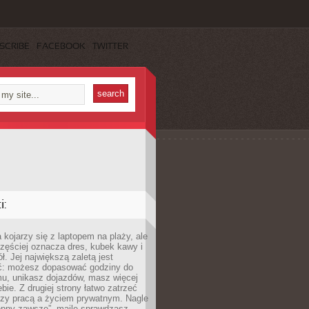
SCRIBE
FACEBOOK
TWITTER
:
 kojarzy się z laptopem na plaży, ale
zęściej oznacza dres, kubek kawy i
ł. Jej największą zaletą jest
ć: możesz dopasować godziny do
mu, unikasz dojazdów, masz więcej
bie. Z drugiej strony łatwo zatrzeć
dzy pracą a życiem prywatnym. Nagle
tępny zawsze”, maile sprawdzasz