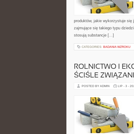
produktów, jakie wykorzystuje się 
zajmujące się takiego typu dziedzi
stosują substancje […]
CATEGORIES:
BADANIA WZROKU
ROLNICTWO I EK
ŚCIŚLE ZWIĄZAN
POSTED BY ADMIN
LIP - 3 - 2