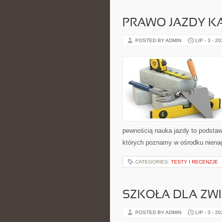
PRAWO JAZDY KA
POSTED BY ADMIN
LIP - 3 - 2
pewnością nauka jazdy to podstaw
których poznamy w ośrodku nienag
CATEGORIES:
TESTY I RECENZJE
SZKOŁA DLA ZW
POSTED BY ADMIN
LIP - 3 - 2