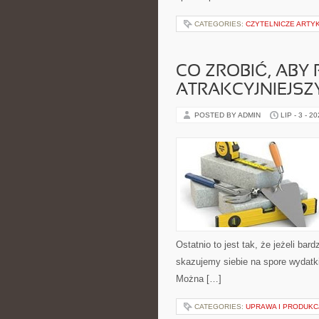
CATEGORIES:
CZYTELNICZE ARTY
CO ZROBIĆ, AB
ATRAKCYJNIEJSZ
POSTED BY ADMIN
LIP - 3 - 2
Ostatnio to jest tak, że jeżeli ba
skazujemy siebie na spore wydatk
Można […]
CATEGORIES:
UPRAWA I PRODUKC