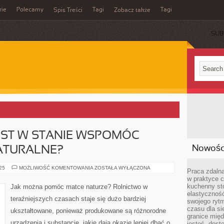
rie
Polecamy
Tagi
Tagi
Spis Treści
Zobacz także
SUB
EST W STANIE WSPOMÓC
Nowości
ATURALNE?
CZY
025
MOŻLIWOŚĆ KOMENTOWANIA
ZOSTAŁA WYŁĄCZONA
Praca zdalna
CZŁOWIEK
w praktyce c
JEST
W
kuchenny stó
Jak można pomóc matce naturze? Rolnictwo w
STANIE
elastycznoś
WSPOMÓC
teraźniejszych czasach staje się dużo bardziej
ŚRODOWISKO
swojego ryt
NATURALNE?
czasu dla sie
ukształtowane, ponieważ produkowane są różnorodne
granice mię
urządzenia i substancje, jakie dają okazję lepiej dbać o
jesteś „dos