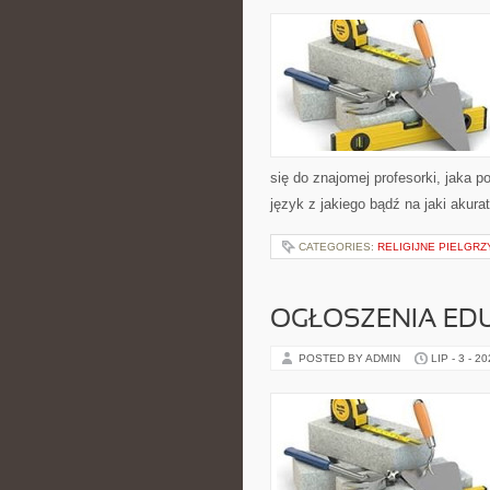
się do znajomej profesorki, jaka 
język z jakiego bądź na jaki akura
CATEGORIES:
RELIGIJNE PIELGRZ
OGŁOSZENIA ED
POSTED BY ADMIN
LIP - 3 - 2