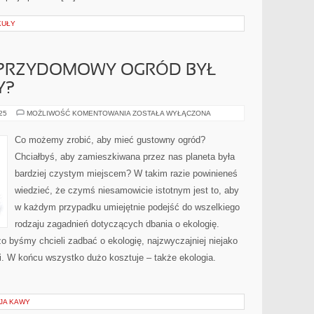
KUŁY
Y PRZYDOMOWY OGRÓD BYŁ
Y?
CO
025
MOŻLIWOŚĆ KOMENTOWANIA
ZOSTAŁA WYŁĄCZONA
ZROBIĆ,
ABY
PRZYDOMOWY
Co możemy zrobić, aby mieć gustowny ogród?
OGRÓD
BYŁ
Chciałbyś, aby zamieszkiwana przez nas planeta była
ATRAKCYJNIEJSZY?
bardziej czystym miejscem? W takim razie powinieneś
wiedzieć, że czymś niesamowicie istotnym jest to, aby
w każdym przypadku umiejętnie podejść do wszelkiego
rodzaju zagadnień dotyczących dbania o ekologię.
rdzo byśmy chcieli zadbać o ekologię, najzwyczajniej niejako
i. W końcu wszystko dużo kosztuje – także ekologia.
JA KAWY