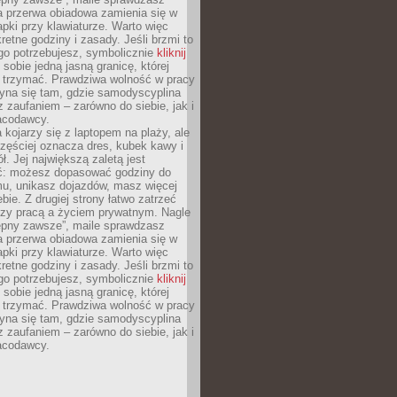
a przerwa obiadowa zamienia się w
pki przy klawiaturze. Warto więc
retne godziny i zasady. Jeśli brzmi to
go potrzebujesz, symbolicznie
kliknij
 sobie jedną jasną granicę, której
ę trzymać. Prawdziwa wolność w pracy
zyna się tam, gdzie samodyscyplina
z zaufaniem – zarówno do siebie, jak i
racodawcy.
 kojarzy się z laptopem na plaży, ale
zęściej oznacza dres, kubek kawy i
ł. Jej największą zaletą jest
ć: możesz dopasować godziny do
mu, unikasz dojazdów, masz więcej
bie. Z drugiej strony łatwo zatrzeć
dzy pracą a życiem prywatnym. Nagle
tępny zawsze”, maile sprawdzasz
a przerwa obiadowa zamienia się w
pki przy klawiaturze. Warto więc
retne godziny i zasady. Jeśli brzmi to
go potrzebujesz, symbolicznie
kliknij
 sobie jedną jasną granicę, której
ę trzymać. Prawdziwa wolność w pracy
zyna się tam, gdzie samodyscyplina
z zaufaniem – zarówno do siebie, jak i
racodawcy.