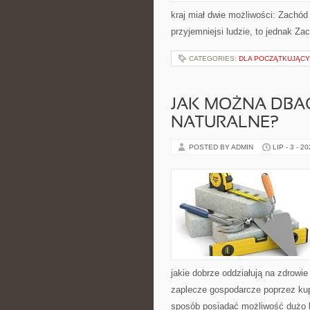
kraj miał dwie możliwości: Zachó
przyjemniejsi ludzie, to jednak Z
CATEGORIES:
DLA POCZĄTKUJĄC
JAK MOŻNA DBA
NATURALNE?
POSTED BY ADMIN
LIP - 3 - 2
jakie dobrze oddziałują na zdrowi
zaplecze gospodarcze poprzez kup
sposób posiadać możliwość dużo l