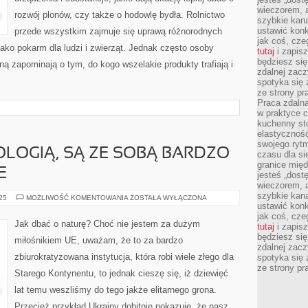
wieczorem, 
rozwój plonów, czy także o hodowlę bydła. Rolnictwo
szybkie kana
ustawić konk
przede wszystkim zajmuje się uprawą różnorodnych
jak coś, cze
jako pokarm dla ludzi i zwierząt. Jednak często osoby
tutaj
i zapisz
będziesz si
ną zapominają o tym, do kogo wszelakie produkty trafiają i
zdalnej zac
spotyka się 
ze strony p
Praca zdalna
w praktyce c
kuchenny stó
elastycznoś
swojego ryt
OLOGIĄ, SĄ ZE SOBĄ BARDZO
czasu dla sie
granice mię
E
jesteś „dos
wieczorem, 
szybkie kana
ROLNICTWO
025
MOŻLIWOŚĆ KOMENTOWANIA
ZOSTAŁA WYŁĄCZONA
I
ustawić konk
EKOLOGIĄ,
jak coś, cze
SĄ
Jak dbać o naturę? Choć nie jestem za dużym
tutaj
i zapisz
ZE
SOBĄ
będziesz si
miłośnikiem UE, uważam, że to za bardzo
BARDZO
zdalnej zac
ŚCIŚLE
zbiurokratyzowana instytucja, która robi wiele złego dla
spotyka się 
ZWIĄZANE
ze strony p
Starego Kontynentu, to jednak cieszę się, iż dziewięć
lat temu weszliśmy do tego jakże elitarnego grona.
Przecież przykład Ukrainy dobitnie pokazuje, że nasz