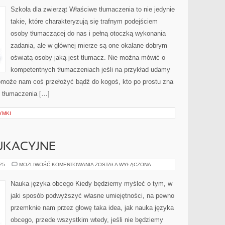
ZWIERZĄT
Szkoła dla zwierząt Właściwe tłumaczenia to nie jedynie
takie, które charakteryzują się trafnym podejściem
osoby tłumaczącej do nas i pełną otoczką wykonania
zadania, ale w głównej mierze są one okalane dobrym
oświatą osoby jaką jest tłumacz. Nie można mówić o
kompetentnych tłumaczeniach jeśli na przykład udamy
pomoże nam coś przełożyć bądź do kogoś, kto po prostu zna
t tłumaczenia […]
YMKI
UKACYJNE
OGŁOSZENIA
025
MOŻLIWOŚĆ KOMENTOWANIA
ZOSTAŁA WYŁĄCZONA
EDUKACYJNE
Nauka języka obcego Kiedy będziemy myśleć o tym, w
jaki sposób podwyższyć własne umiejętności, na pewno
przemknie nam przez głowę taka idea, jak nauka języka
obcego, przede wszystkim wtedy, jeśli nie będziemy