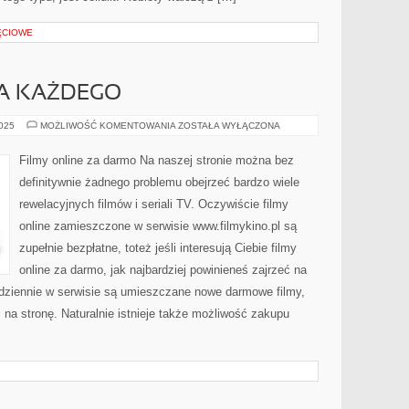
ĘCIOWE
A KAŻDEGO
MUZYKA
2025
MOŻLIWOŚĆ KOMENTOWANIA
ZOSTAŁA WYŁĄCZONA
MP3
DLA
KAŻDEGO
Filmy online za darmo Na naszej stronie można bez
definitywnie żadnego problemu obejrzeć bardzo wiele
rewelacyjnych filmów i seriali TV. Oczywiście filmy
online zamieszczone w serwisie www.filmykino.pl są
zupełnie bezpłatne, toteż jeśli interesują Ciebie filmy
online za darmo, jak najbardziej powinieneś zajrzeć na
odziennie w serwisie są umieszczane nowe darmowe filmy,
 na stronę. Naturalnie istnieje także możliwość zakupu