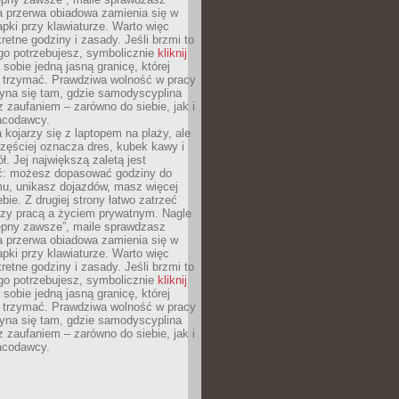
a przerwa obiadowa zamienia się w
pki przy klawiaturze. Warto więc
retne godziny i zasady. Jeśli brzmi to
go potrzebujesz, symbolicznie
kliknij
 sobie jedną jasną granicę, której
ę trzymać. Prawdziwa wolność w pracy
zyna się tam, gdzie samodyscyplina
z zaufaniem – zarówno do siebie, jak i
racodawcy.
 kojarzy się z laptopem na plaży, ale
zęściej oznacza dres, kubek kawy i
ł. Jej największą zaletą jest
ć: możesz dopasować godziny do
mu, unikasz dojazdów, masz więcej
bie. Z drugiej strony łatwo zatrzeć
dzy pracą a życiem prywatnym. Nagle
tępny zawsze”, maile sprawdzasz
a przerwa obiadowa zamienia się w
pki przy klawiaturze. Warto więc
retne godziny i zasady. Jeśli brzmi to
go potrzebujesz, symbolicznie
kliknij
 sobie jedną jasną granicę, której
ę trzymać. Prawdziwa wolność w pracy
zyna się tam, gdzie samodyscyplina
z zaufaniem – zarówno do siebie, jak i
racodawcy.