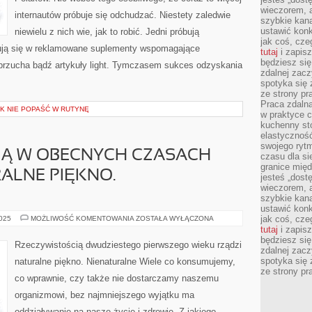
wieczorem, 
internautów próbuje się odchudzać. Niestety zaledwie
szybkie kana
ustawić konk
niewielu z nich wie, jak to robić. Jedni próbują
jak coś, cze
trują się w reklamowane suplementy wspomagające
tutaj
i zapisz
będziesz si
brzucha bądź artykuły light. Tymczasem sukces odzyskania
zdalnej zac
spotyka się 
ze strony p
Praca zdalna
AK NIE POPAŚĆ W RUTYNĘ
w praktyce c
kuchenny stó
elastycznoś
swojego ryt
IĄ W OBECNYCH CZASACH
czasu dla sie
granice mię
ALNE PIĘKNO.
jesteś „dos
wieczorem, 
szybkie kana
ustawić konk
RZECZYWISTOŚCIĄ
jak coś, cze
2025
MOŻLIWOŚĆ KOMENTOWANIA
ZOSTAŁA WYŁĄCZONA
W
tutaj
i zapisz
OBECNYCH
będziesz si
CZASACH
Rzeczywistością dwudziestego pierwszego wieku rządzi
DOWODZI
zdalnej zac
NATURALNE
spotyka się 
naturalne piękno. Nienaturalne Wiele co konsumujemy,
PIĘKNO.
ze strony p
NIENATURALNE
co wprawnie, czy także nie dostarczamy naszemu
organizmowi, bez najmniejszego wyjątku ma
oddziaływanie na nasze życie i zdrowie. Z jakiego