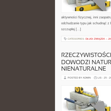
aktywności fizycznej, inni zaopa
odchudzanie typu jak schudnąć z 
szczupłej […]
CATEGORIES:
DŁUGI ZWIĄZEK – J
RZECZYWISTOŚC
DOWODZI NATUR
NIENATURALNE
POSTED BY ADMIN
LIS - 25 - 