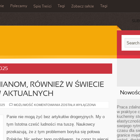
rie
Polecamy
Tagi
Tagi
Spis Treści
Zobacz także
SUB
2025
IANOM, RÓWNIEŻ W ŚWIECIE
Nowości
W AKTUALNYCH
TREND
2025
MOŻLIWOŚĆ KOMENTOWANIA
ZOSTAŁA WYŁĄCZONA
Praca zdalna
ULEGA
w praktyce c
ZMIANOM,
RÓWNIEŻ
kuchenny stó
Panie nie mogą żyć bez artykułów drogeryjnych. My o
W
elastycznoś
ŚWIECIE
tym Istotna cześć ludności ma tuszę. Naukowcy
KOSMETYKÓW.
swojego ryt
W
czasu dla sie
przekazują, że z tym problemem boryka się połowa
AKTUALNYCH
granice mię
Polaków. Nic wobec tego osobliwego, że coraz to więcej
jesteś „dos