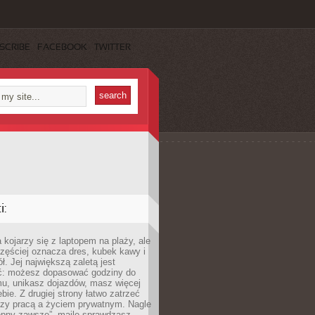
SCRIBE
FACEBOOK
TWITTER
:
 kojarzy się z laptopem na plaży, ale
zęściej oznacza dres, kubek kawy i
ł. Jej największą zaletą jest
ć: możesz dopasować godziny do
mu, unikasz dojazdów, masz więcej
bie. Z drugiej strony łatwo zatrzeć
dzy pracą a życiem prywatnym. Nagle
tępny zawsze”, maile sprawdzasz