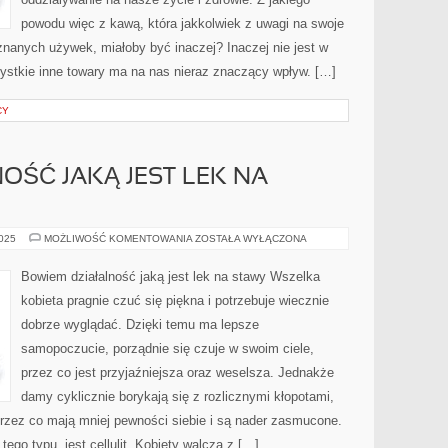
powodu więc z kawą, która jakkolwiek z uwagi na swoje
 znanych używek, miałoby być inaczej? Inaczej nie jest w
ystkie inne towary ma na nas nieraz znaczący wpływ. […]
CY
ŚĆ JAKĄ JEST LEK NA
BOWIEM
2025
MOŻLIWOŚĆ KOMENTOWANIA
ZOSTAŁA WYŁĄCZONA
AKTYWNOŚĆ
JAKĄ
JEST
Bowiem działalność jaką jest lek na stawy Wszelka
LEK
NA
kobieta pragnie czuć się piękna i potrzebuje wiecznie
KATAR
dobrze wyglądać. Dzięki temu ma lepsze
samopoczucie, porządnie się czuje w swoim ciele,
przez co jest przyjaźniejsza oraz weselsza. Jednakże
damy cyklicznie borykają się z rozlicznymi kłopotami,
 przez co mają mniej pewności siebie i są nader zasmucone.
go typu, jest cellulit. Kobiety walczą z […]