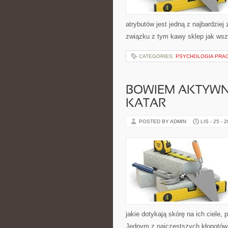
atrybutów jest jedną z najbardziej
związku z tym kawy sklep jak wsz
CATEGORIES:
PSYCHOLOGIA PRA
BOWIEM AKTYWNO
KATAR
POSTED BY ADMIN
LIS - 25 - 
jakie dotykają skórę na ich ciele,
Jednym z najczęstszych kłopotów te