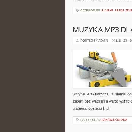
CATEGORIES:
ŚLUBNE SESJE ZDJ
MUZYKA MP3 DL
POSTED BY ADMIN
LIS - 25 - 
witrynę. A zwłaszcza, iż niemal c
zatem bez wątpienia warto wstąpić
płatnego dostępu […]
CATEGORIES:
PAKAWILKOLAKA