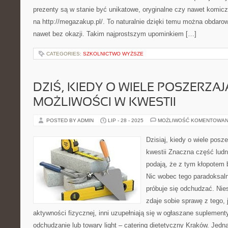
prezenty są w stanie być unikatowe, oryginalne czy nawet komi
na http://megazakup.pl/. To naturalnie dzięki temu można obdar
nawet bez okazji. Takim najprostszym upominkiem […]
CATEGORIES:
SZKOLNICTWO WYŻSZE
DZIŚ, KIEDY O WIELE POSZERZAJ
MOŻLIWOŚCI W KWESTII
POSTED BY ADMIN
LIP - 28 - 2025
MOŻLIWOŚĆ KOMENTOWAN
Dzisiaj, kiedy o wiele posz
kwestii Znaczna część lud
podają, że z tym kłopotem 
Nic wobec tego paradoksaln
próbuje się odchudzać. Nies
zdaje sobie sprawę z tego, j
aktywności fizycznej, inni uzupełniają się w ogłaszane supleme
odchudzanie lub towary light – catering dietetyczny Kraków. Jed