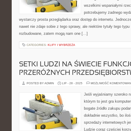
wszelkimi wspaniałymi rzecz
potrzebujemy żadnego wyd
wystarczy prosta przeglądarka oraz dostęp do internetu. Jednocz
nawet nie zdaje sobie z tego sprawy, ale niektóre tytuły tego typ
rozbudowane, zatem mogą nam one […]
CATEGORIES:
KLIFY I WYBRZEŻA
SETKI LUDZI NA ŚWIECIE FUNKC
PRZERÓŻNYCH PRZEDSIĘBIORS
POSTED BY ADMIN
LIP - 28 - 2025
MOŻLIWOŚĆ KOMENTOWAN
Jeśli wyjaśniamy szeroko n
którym to jest gra komputer
bogate źródło zakupu poda
dokładnie wszystko, bo ilo
sprzedaży internetowych je
Ludzie coraz częściej korzy