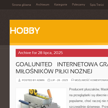
Archiwum
Kategorie
Polecamy
Strona główna
Spis Treści
HOBBY
Archive for 28 lipca, 2025
GOALUNITED – INTERNETOWA GR
MIŁOŚNIKÓW PIŁKI NOŻNEJ
POSTED BY ADMIN
LIP - 28 - 2025
MOŻLIWOŚĆ KOMENTOWAN
Producent pluszaków, Masko
na przeglądarki są obecnie
popularne, choć raczej nie
szczególnie dziwnego. Prze