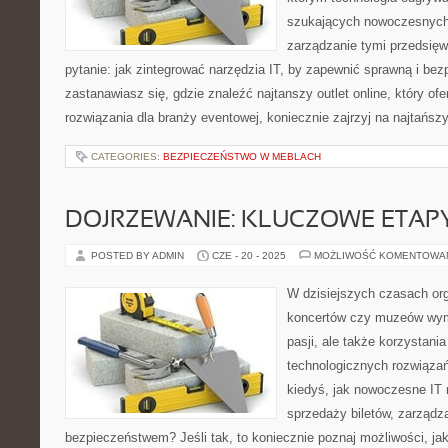
szukających nowoczesnych 
zarządzanie tymi przedsięw
pytanie: jak zintegrować narzędzia IT, by zapewnić sprawną i bez
zastanawiasz się, gdzie znaleźć najtanszy outlet online, który ofe
rozwiązania dla branży eventowej, koniecznie zajrzyj na najtańsz
CATEGORIES:
BEZPIECZEŃSTWO W MEBLACH
DOJRZEWANIE: KLUCZOWE ETAPY
POSTED BY ADMIN
CZE - 20 - 2025
MOŻLIWOŚĆ KOMENTOWA
W dzisiejszych czasach or
koncertów czy muzeów wyma
pasji, ale także korzystani
technologicznych rozwiązań
kiedyś, jak nowoczesne IT
sprzedaży biletów, zarządz
bezpieczeństwem? Jeśli tak, to koniecznie poznaj możliwości, ja