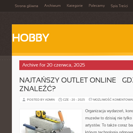
Archiwum
Kategorie
Polecamy
Strona główna
Spis Treści
HOBBY
Archive for 20 czerwca, 2025
NAJTAŃSZY OUTLET ONLINE – GD
ZNALEŹĆ?
POSTED BY ADMIN
CZE - 20 - 2025
MOŻLIWOŚĆ KOMENTOWA
Organizacja wydarzeń, kon
muzeów to dzisiaj nie tylko
artystów. To także coraz ba
którym technologia odgrywa